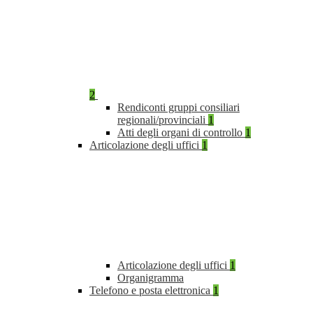
2
Rendiconti gruppi consiliari
regionali/provinciali
1
Atti degli organi di controllo
1
Articolazione degli uffici
1
Articolazione degli uffici
1
Organigramma
Telefono e posta elettronica
1