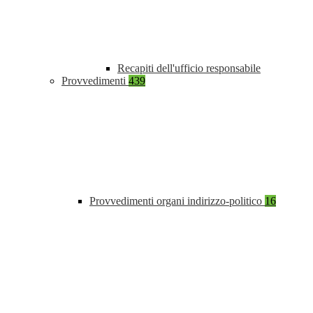
Recapiti dell'ufficio responsabile
Provvedimenti
439
Provvedimenti organi indirizzo-politico
16