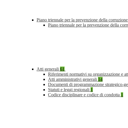
Piano triennale per la prevenzione della corruzione
Piano triennale per la prevenzione della co
Atti generali
61
Riferimenti normativi su organizzazione e at
Atti amministrativi generali
14
Documenti di programmazione strategico-ge
Statuti e leggi regionali
1
Codice disciplinare e codice di condotta
1