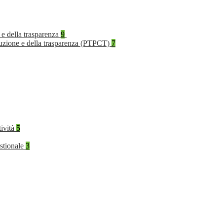
 e della trasparenza
9
rruzione e della trasparenza (PTPCT)
7
tività
5
stionale
3