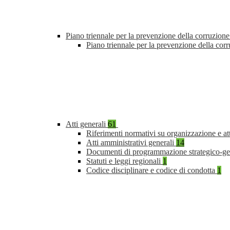
Piano triennale per la prevenzione della corruzione
Piano triennale per la prevenzione della co
Atti generali
61
Riferimenti normativi su organizzazione e at
Atti amministrativi generali
14
Documenti di programmazione strategico-ge
Statuti e leggi regionali
1
Codice disciplinare e codice di condotta
1