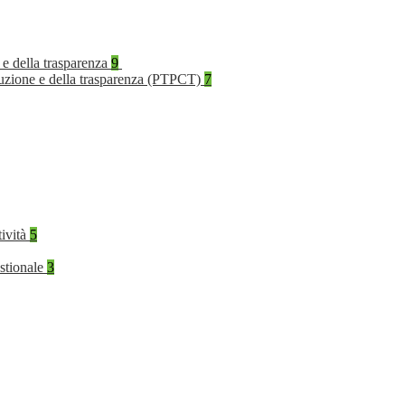
 e della trasparenza
9
rruzione e della trasparenza (PTPCT)
7
tività
5
stionale
3