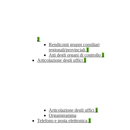
2
Rendiconti gruppi consiliari
regionali/provinciali
1
Atti degli organi di controllo
1
Articolazione degli uffici
1
Articolazione degli uffici
1
Organigramma
Telefono e posta elettronica
1