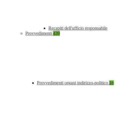
Recapiti dell'ufficio responsabile
Provvedimenti
439
Provvedimenti organi indirizzo-politico
16