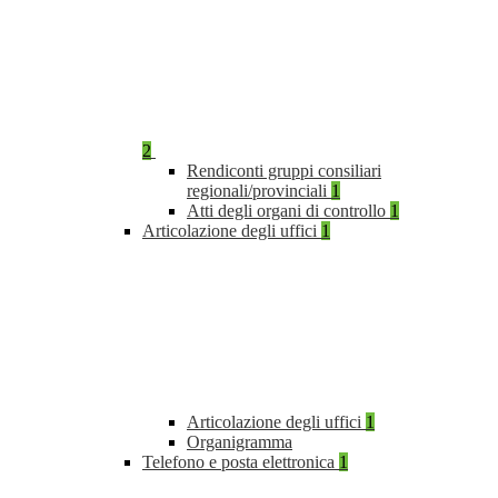
2
Rendiconti gruppi consiliari
regionali/provinciali
1
Atti degli organi di controllo
1
Articolazione degli uffici
1
Articolazione degli uffici
1
Organigramma
Telefono e posta elettronica
1