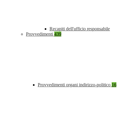
Recapiti dell'ufficio responsabile
Provvedimenti
439
Provvedimenti organi indirizzo-politico
16