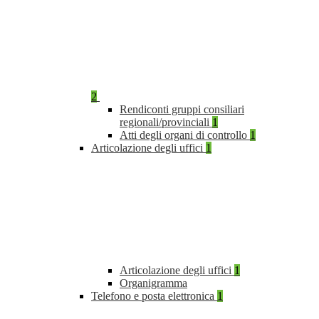
2
Rendiconti gruppi consiliari
regionali/provinciali
1
Atti degli organi di controllo
1
Articolazione degli uffici
1
Articolazione degli uffici
1
Organigramma
Telefono e posta elettronica
1