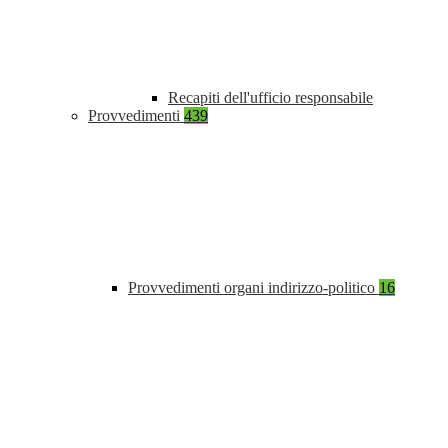
Recapiti dell'ufficio responsabile
Provvedimenti
439
Provvedimenti organi indirizzo-politico
16