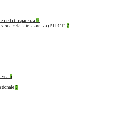
 e della trasparenza
9
rruzione e della trasparenza (PTPCT)
7
tività
5
stionale
3