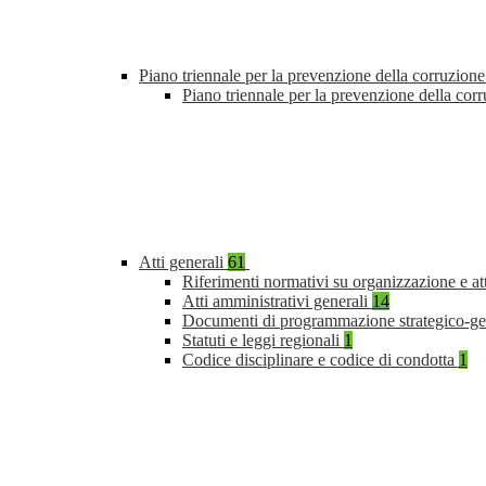
Piano triennale per la prevenzione della corruzione
Piano triennale per la prevenzione della co
Atti generali
61
Riferimenti normativi su organizzazione e at
Atti amministrativi generali
14
Documenti di programmazione strategico-ge
Statuti e leggi regionali
1
Codice disciplinare e codice di condotta
1