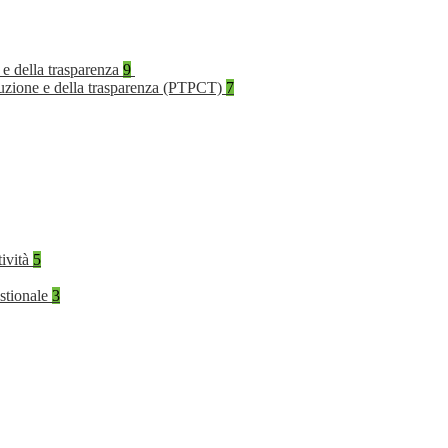
 e della trasparenza
9
rruzione e della trasparenza (PTPCT)
7
tività
5
stionale
3