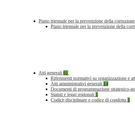
Piano triennale per la prevenzione della corruzione
Piano triennale per la prevenzione della co
Atti generali
61
Riferimenti normativi su organizzazione e at
Atti amministrativi generali
14
Documenti di programmazione strategico-ge
Statuti e leggi regionali
1
Codice disciplinare e codice di condotta
1