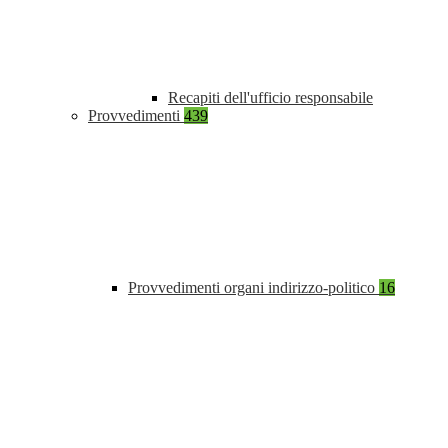
Recapiti dell'ufficio responsabile
Provvedimenti
439
Provvedimenti organi indirizzo-politico
16