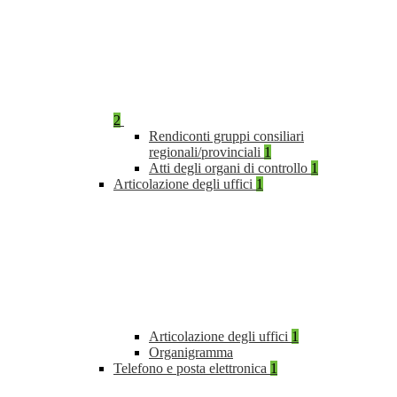
2
Rendiconti gruppi consiliari
regionali/provinciali
1
Atti degli organi di controllo
1
Articolazione degli uffici
1
Articolazione degli uffici
1
Organigramma
Telefono e posta elettronica
1