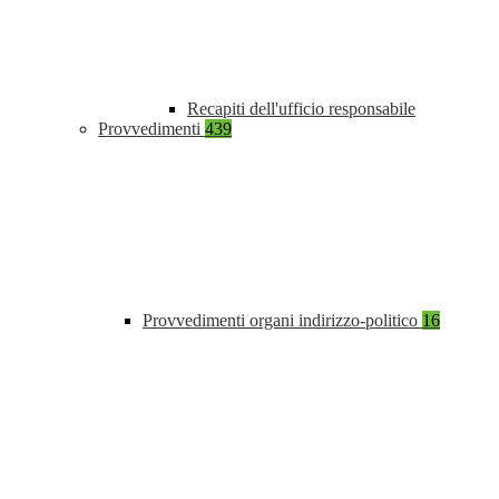
Recapiti dell'ufficio responsabile
Provvedimenti
439
Provvedimenti organi indirizzo-politico
16