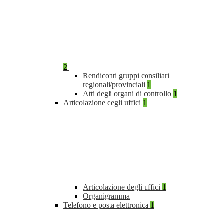
2
Rendiconti gruppi consiliari
regionali/provinciali
1
Atti degli organi di controllo
1
Articolazione degli uffici
1
Articolazione degli uffici
1
Organigramma
Telefono e posta elettronica
1