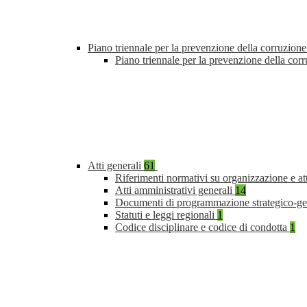
Piano triennale per la prevenzione della corruzione
Piano triennale per la prevenzione della co
Atti generali
61
Riferimenti normativi su organizzazione e at
Atti amministrativi generali
14
Documenti di programmazione strategico-ge
Statuti e leggi regionali
1
Codice disciplinare e codice di condotta
1