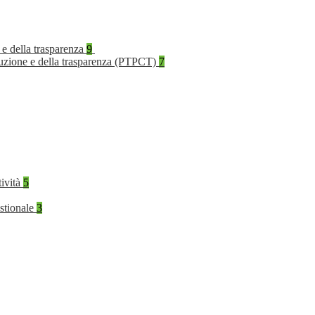
 e della trasparenza
9
rruzione e della trasparenza (PTPCT)
7
tività
5
stionale
3