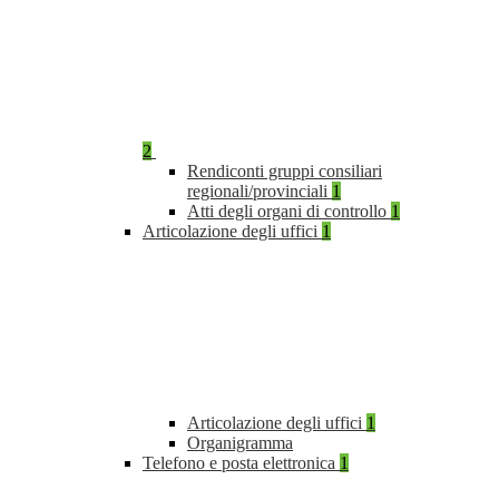
2
Rendiconti gruppi consiliari
regionali/provinciali
1
Atti degli organi di controllo
1
Articolazione degli uffici
1
Articolazione degli uffici
1
Organigramma
Telefono e posta elettronica
1