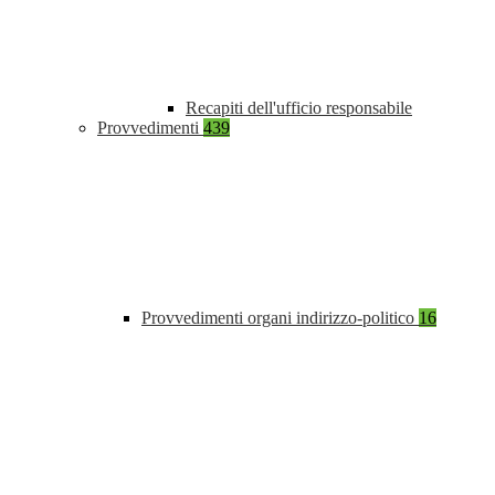
Recapiti dell'ufficio responsabile
Provvedimenti
439
Provvedimenti organi indirizzo-politico
16