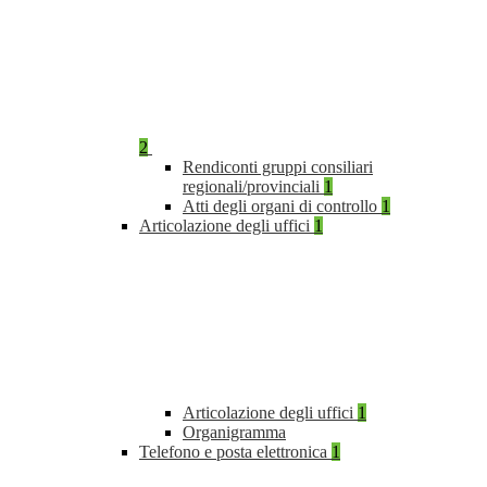
2
Rendiconti gruppi consiliari
regionali/provinciali
1
Atti degli organi di controllo
1
Articolazione degli uffici
1
Articolazione degli uffici
1
Organigramma
Telefono e posta elettronica
1