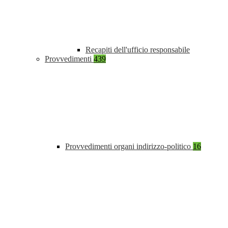
Recapiti dell'ufficio responsabile
Provvedimenti
439
Provvedimenti organi indirizzo-politico
16