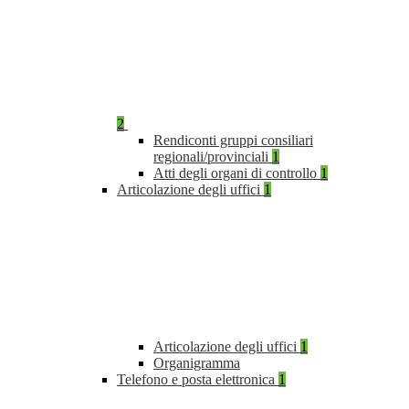
2
Rendiconti gruppi consiliari
regionali/provinciali
1
Atti degli organi di controllo
1
Articolazione degli uffici
1
Articolazione degli uffici
1
Organigramma
Telefono e posta elettronica
1