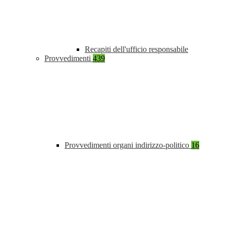
Recapiti dell'ufficio responsabile
Provvedimenti
439
Provvedimenti organi indirizzo-politico
16