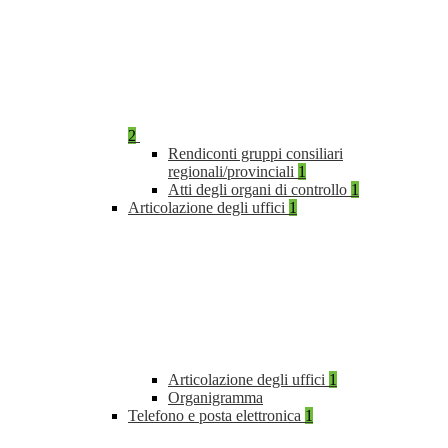
2
Rendiconti gruppi consiliari
regionali/provinciali
1
Atti degli organi di controllo
1
Articolazione degli uffici
1
Articolazione degli uffici
1
Organigramma
Telefono e posta elettronica
1