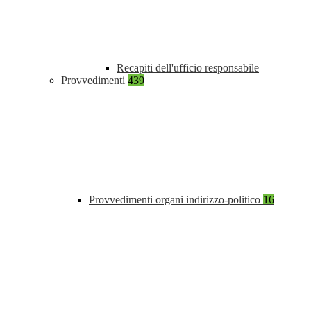
Recapiti dell'ufficio responsabile
Provvedimenti
439
Provvedimenti organi indirizzo-politico
16