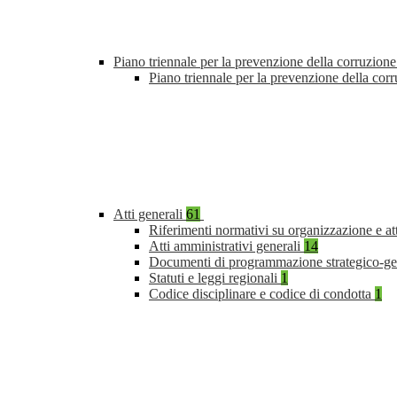
Piano triennale per la prevenzione della corruzione
Piano triennale per la prevenzione della co
Atti generali
61
Riferimenti normativi su organizzazione e at
Atti amministrativi generali
14
Documenti di programmazione strategico-ge
Statuti e leggi regionali
1
Codice disciplinare e codice di condotta
1