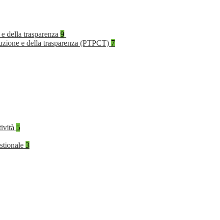
 e della trasparenza
9
rruzione e della trasparenza (PTPCT)
7
tività
5
stionale
3