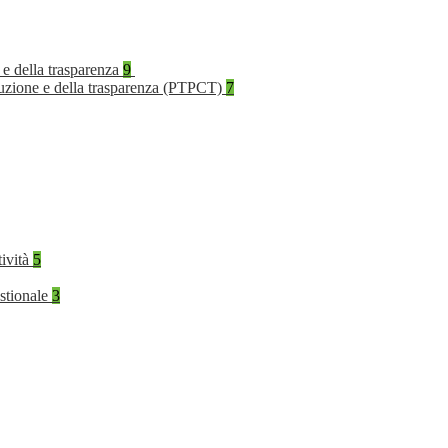
 e della trasparenza
9
rruzione e della trasparenza (PTPCT)
7
tività
5
stionale
3