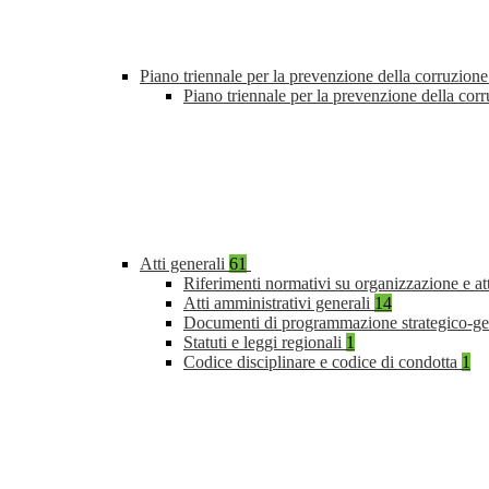
Piano triennale per la prevenzione della corruzione
Piano triennale per la prevenzione della co
Atti generali
61
Riferimenti normativi su organizzazione e at
Atti amministrativi generali
14
Documenti di programmazione strategico-ge
Statuti e leggi regionali
1
Codice disciplinare e codice di condotta
1